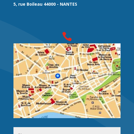
5, rue Boileau 44000 - NANTES

l
02 40 69 73 33